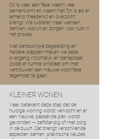
Dit is vaak een fase waarin veel
samenkomt en waarin het fijn is als er
iemand meedenkt en overzicht
brengt. We luisteren naar wensen,
denken vooruit en zorgen voor rust in
het proces.
Met persoonlijke begeleiding en
heldere stappen maken we deze
overgang inzichtelijk en behapbaar,
zodat er ruimte ontstaat om met
vertrouwen een nieuwe woonfase
tegemoet te gaan.
KLEINER WONEN
Vaak betekent deze stap dat de
huidige woning wordt verkocht en er
een nieuwe, passende plek wordt
gevonden — zelfstandig of met zorg
in de buurt. Dat brengt verschillende
aspecten samen: praktische keuzes,