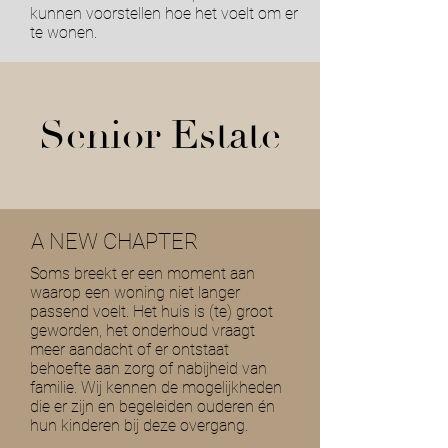
kunnen voorstellen hoe het voelt om er
te wonen.
Senior Estate
A NEW CHAPTER
Soms breekt er een moment aan
waarop een woning niet langer
passend voelt. Het huis is (te) groot
geworden, het onderhoud vraagt
meer aandacht of er ontstaat
behoefte aan zorg of nabijheid van
familie. Wij kennen de mogelijkheden
die er zijn en begeleiden ouderen én
hun kinderen bij deze overgang.