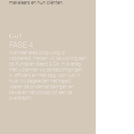
makelaars en hun cliënten.
Go!
FASE 4
Wanneer alles zorgvuldig is
voorbereid, melden wij de woning aan
op Funda en Baerz & Co. In overleg
met u plannen wij de bezichtigingen
in, efficiënt en met oog voor rust in
huis. Wij begeleiden het traject,
voeren de onderhandelingen en
bewaken het proces tot aan de
overdracht.