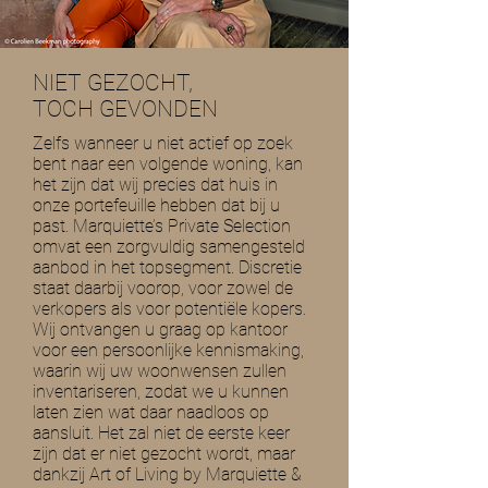
NIET GEZOCHT,
TOCH GEVONDEN
Zelfs wanneer u niet actief op zoek
bent naar een volgende woning, kan
het zijn dat wij precies dat huis in
onze portefeuille hebben dat bij u
past. Marquiette’s Private Selection
omvat een zorgvuldig samengesteld
aanbod in het topsegment. Discretie
staat daarbij voorop, voor zowel de
verkopers als voor potentiële kopers.
Wij ontvangen u graag op kantoor
voor een persoonlijke kennismaking,
waarin wij uw woonwensen zullen
inventariseren, zodat we u kunnen
laten zien wat daar naadloos op
aansluit. Het zal niet de eerste keer
zijn dat er niet gezocht wordt, maar
dankzij Art of Living by Marquiette &